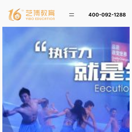
跳
至
400-092-1288
内
容